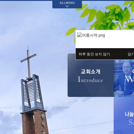
>
예배
다음세대
나눔의 기쁨
커뮤니티
설교
유치부
신북기부천사
신북교회 발자취
할렐루야 찬양대
아동부
국내외 선교
70주년 기념 역사
자료
예닮찬양팀
청소년부
장학기금
새가족 사진
청년 교구
나눔의 기쁨 게시
하루 동안 보지 않기
닫
판
교회소식
교육부 게시판
공지사항
70-700 성경통독