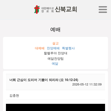
예배
설교
대예배
찬양예배
특별행사
할렐루야 찬양대
예닮찬양팀
예닮
너희 근심이 도리어 기쁨이 되리라 (요 16:12-24)
2026-05-12 11:32:09
김충현