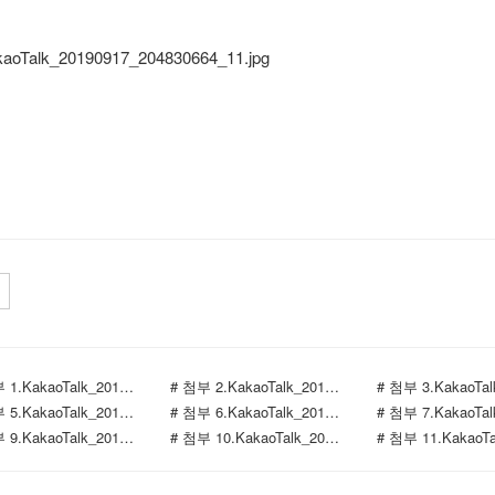
# 첨부 1.KakaoTalk_20190917_182406473.jpg
# 첨부 2.KakaoTalk_20190917_182408808.jpg
# 첨부 5.KakaoTalk_20190917_182411427.jpg
# 첨부 6.KakaoTalk_20190917_182412159.jpg
# 첨부 9.KakaoTalk_20190917_204830664_08.jpg
# 첨부 10.KakaoTalk_20190917_204830664_10.jpg