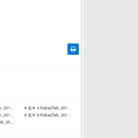
# 첨부 3.KakaoTalk_20190917_182409729.jpg
# 첨부 4.KakaoTalk_20190917_182410400.jpg
# 첨부 7.KakaoTalk_20190917_204830664_04.jpg
# 첨부 8.KakaoTalk_20190917_204830664_06.jpg
# 첨부 11.KakaoTalk_20190917_204830664_11.jpg