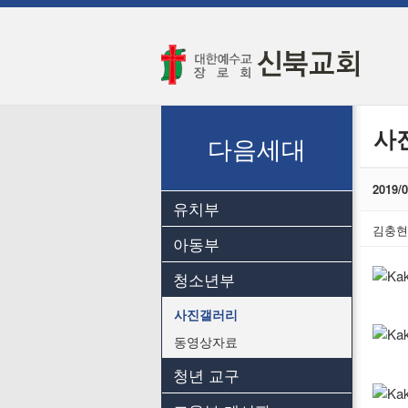
교회소개
교회소개
예배안내
사
오시는 길
다음세대
2019
유치부
김충현
아동부
청소년부
사진갤러리
동영상자료
청년 교구