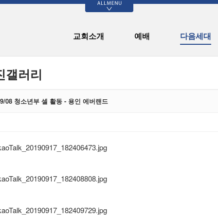
>
예배
다음세대
나눔의 기쁨
커뮤니티
교회소개
예배
다음세대
설교
유치부
신북기부천사
신북교회 발자취
할렐루야 찬양대
아동부
국내외 선교
70주년 기념 역사
자료
진갤러리
예닮찬양팀
청소년부
장학기금
새가족 사진
청년 교구
나눔의 기쁨 게시
판
교회소식
교육부 게시판
/09/08 청소년부 셀 활동 - 용인 에버랜드
공지사항
70-700 성경통독