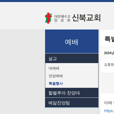
교회소개
교회소개
예배안내
특
오시는 길
예배
202
설교
김충현
대예배
찬양예배
특별행사
할렐루야 찬양대
예닮찬양팀
아래
http