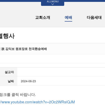
>
예배
다음세대
나눔의 기쁨
커뮤니티
교회소개
예배
다음세대
설교
유치부
신북기부천사
신북교회 발자취
할렐루야 찬양대
아동부
국내외 선교
70주년 기념 역사
자료
별행사
예닮찬양팀
청소년부
장학기금
새가족 사진
청년 교구
나눔의 기쁨 게시
판
교회소식
교육부 게시판
4년 故 김익보 원로장로 천국환송예배
공지사항
70-700 성경통독
설교자
날짜
2024-06-23
 링크를 클릭 바랍니다.
s://www.youtube.com/watch?v=2Oc2WRsiQJM