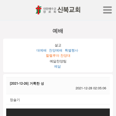
예배
설교
대예배
찬양예배
특별행사
할렐루야 찬양대
예닮찬양팀
예닮
[2021-12-26] 거룩한 성
2021-12-28 02:05:06
정슬기