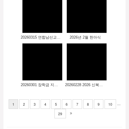
20260315 연합남선교회 헌신예배
2026년 2월 헌아식
20260301 장학금 지급식
20260228 2026 신북읍 주민 윷놀이 대회
...
1
2
3
4
5
6
7
8
9
10
29