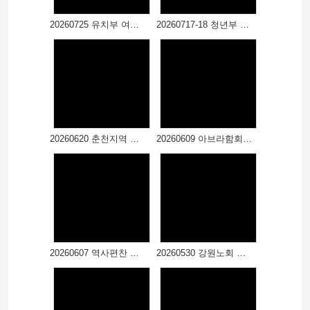
20260725 유치부 여름파티 / 우아키즈카페
20260717-18 청년부 여름수련회 / 고성 델피노
20260620 춘천지역 여전도회 지역회
20260609 아브라함회 야유회
20260607 역사편찬 감사 및 봉정예배
20260530 강원노회 어린이대회